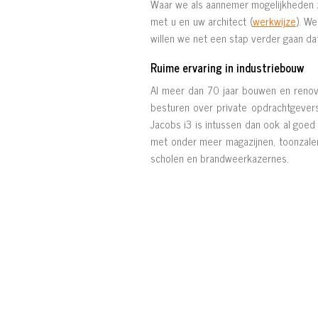
Waar we als aannemer mogelijkheden zi
met u en uw architect (
werkwijze
). W
willen we net een stap verder gaan da
Ruime ervaring in industriebouw
Al meer dan 70 jaar bouwen en reno
besturen over private opdrachtgevers
Jacobs i3 is intussen dan ook al goe
met onder meer magazijnen, toonzalen,
scholen en brandweerkazernes.