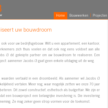
Home
Bouwwerken
Projecten
aliseert uw bouwdroom
, ook voor uw bedrijfsgebouw. Wilt u een appartement, een kantoor,
rknemers zich thuis voelen en dat ook nog eens voldoet aan alle
acobs i3 dé geknipte partner om uw bouwdroom te realiseren. Een
ect: aannemer Jacobs i3 gaat geen enkele uitdaging uit de weg.
 waarden vertaald in een droombeeld. Als aannemer wil Jacobs i3
kelijkheid vertalen. Meer nog, waar mogelijk zetten we onze 70 jaar
beteren. Dit zowel constructief, esthetisch als budgettair. We zijn er
at een bouwproject een belangrijke investering is. Die investering
erneming. Ze mag zeker geen strop vormen voor de toekomst.