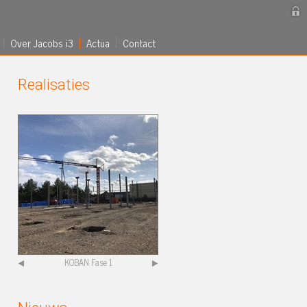
Over Jacobs i3
Actua
Contact
Realisaties
KOBAN Fase 1
Hendrickx nv